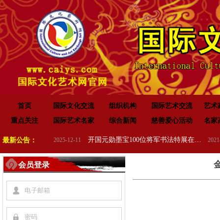
首页
国际文化交流
组织机构
国际艺术交流
艺术
重点关注
国际艺术名家
综合新闻
慈善爱心活动
名家
“传承红色基因•赓续红色血脉” 纪念中国人民抗日战争暨世界反法西斯战争胜利 80 周年
开国元勋墨宝100位将军书法特展在高唐举办
最新公告：
2025-12-11
2021-07-31
会员登录
넙
끕