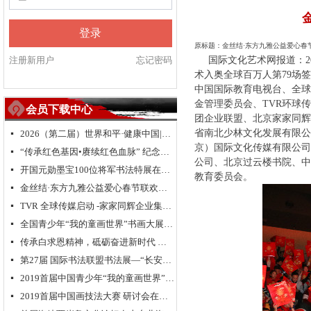
登录
原标题：金丝结·东方九雅公益爱心春
注册新用户
忘记密码
国际文化艺术网报道：20
术入奥全球百万人第79场
中国国际教育电视台、全球
金管理委员会、TVR环球
会员下载中心
团企业联盟、北京家家同辉
省南北少林文化发展有限公
2026（第二届）世界和平·健康中国|全球华人福运五洲·世界和平祈愿盛典暨全球华侨华人送“福”活动
넷
京）国际文化传媒有限公司
“传承红色基因•赓续红色血脉” 纪念中国人民抗日战争暨世界反法西斯战争胜利 80 周年
넷
公司、北京过云楼书院、中
开国元勋墨宝100位将军书法特展在高唐举办
넷
教育委员会。
金丝结·东方九雅公益爱心春节联欢晚会隆重举行
넷
TVR 全球传媒启动 -家家同辉企业集团成立 新闻发布会在浙江.乌镇隆重举行
넷
全国青少年“我的童画世界”书画大展大型公益活动北京总决赛颁奖典礼
넷
传承白求恩精神，砥砺奋进新时代 纪念白求恩80周年研讨会
넷
第27届 国际书法联盟书法展—“长安国际书法邀请展”在西安大明宫国家遗址公园丹凤门博物馆启幕
넷
2019首届中国青少年“我的童画世界”书画大展启动仪式在长城脚下拉开帷幕
넷
2019首届中国画技法大赛 研讨会在京举行
넷