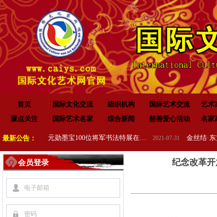
首页
国际文化交流
组织机构
国际艺术交流
艺术
重点关注
国际艺术名家
综合新闻
慈善爱心活动
名家
开国元勋墨宝100位将军书法特展在高唐举办
最新公告：
2021-07-31
纪念改革开
会员登录
넙
끕