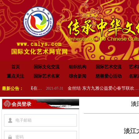
首页
国际文化交流
组织机构
国际艺术交流
艺术
重点关注
国际艺术名家
综合新闻
慈善爱心活动
名家
开国元勋墨宝100位将军书法特展在高唐举办
金丝结·东方九雅公益爱心春节联欢晚会隆重举行
最新公告：
2021-07-31
2
淡
会员登录
넙
淡江
끕