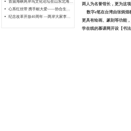
首届海峡两岸鸟文化论坛在山东北海举行
넷
两人为名誉馆长，更为这项
心系红丝带 携手献大爱——协合生物集团超级抗原免疫治疗助力“艾滋病防控”
넷
数字e笔在台湾由张炳煌教
纪念改革开放40周年 —两岸大家李奇茂、单应桂书画作品交流展隆重开幕
넷
更具有绘画、篆刻等功能，
学在线的慕课网开设【书法