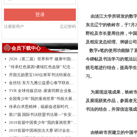
登录
由淡江大学所研发的数
东北辽宁的铁岭市，于7月
注册新用户
忘记密码
野松及市长姜周住持，中国
及程应龙总经理、澣硕公司
会员下载中心
数字e笔的使用功能除了
2026（第二届）世界和平·健康中国|全球华人福运五洲·世界和平祈愿盛典暨全球华侨华人送“福”活动
넷
今碑帖及书法学习的笔法以
“传承红色基因•赓续红色血脉” 纪念中国人民抗日战争暨世界反法西斯战争胜利 80 周年
넷
统毛笔进行结合，提高学生
开国元勋墨宝100位将军书法特展在高唐举办
넷
习。
金丝结·东方九雅公益爱心春节联欢晚会隆重举行
넷
TVR 全球传媒启动 -家家同辉企业集团成立 新闻发布会在浙江.乌镇隆重举行
넷
为展现这项成果，铁岭市
全国青少年“我的童画世界”书画大展大型公益活动北京总决赛颁奖典礼
넷
及展现获奖作品，参观者无
传承白求恩精神，砥砺奋进新时代 纪念白求恩80周年研讨会
넷
书法的结合，并深信这项成
第27届 国际书法联盟书法展—“长安国际书法邀请展”在西安大明宫国家遗址公园丹凤门博物馆启幕
넷
2019首届中国青少年“我的童画世界”书画大展启动仪式在长城脚下拉开帷幕
넷
2019首届中国画技法大赛 研讨会在京举行
넷
由铁岭市所建立的中国