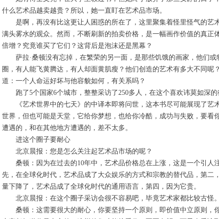
什么艺术品越卖越贵？所以，她一直盯在艺术品市场。
是啊，再没有比这更让人困惑的所在了，这里聚集着怪里怪气的艺术
满头雾水的观众。然而，不断刷新的拍卖价格，是一幅画作价值的真正
倍增？究竟谁买了它们？这背后是泡沫还是黑幕？
萨拉·桑顿没有忘掉，在繁荣的另一面，是那些饥饿的画家，他们或
圈，有人能飞黄腾达，有人却面黄肌瘦？他们创造的艺术有多大不同呢？
道：一个人命运好坏与他容貌如何，有关系吗？
跑了5个国家6个城市，整整采访了250多人，在这个喜欢讳莫如深的
《艺术世界中的七天》的中译本即将问世，这本书尽可能展现了艺术
世界，但也可能是天堂，它给你梦想，也给你冷酷，成功与失败，要看
遭遇的，和在其他地方遭遇的，差不太多。
进这个圈子要耐心
北京晨报：您是怎么关注起艺术品市场的呢？
桑顿：因为在过去的10年中，艺术品价格总在上涨，这是一个引人注
先，在全球化时代，艺术品成了大众娱乐的方式和宗教的替代品，第二
量下降了，艺术品成了全球化时代的通用语言，第四，因为它贵。
北京晨报：在这个圈子采访会很不容易吧，毕竟艺术家都比较古怪
桑顿：这需要很大的耐心，你要坚持一个原则，即价值中立原则，你