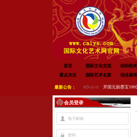
首页
国际文化交流
组织机
重点关注
国际艺术名家
综合新
“传承红色基因•赓续红色血脉” 纪念中国人民抗日战争暨世界反法西斯战争胜利 80 周年
最新公告：
2025-12-11
会员登录
넙
끕