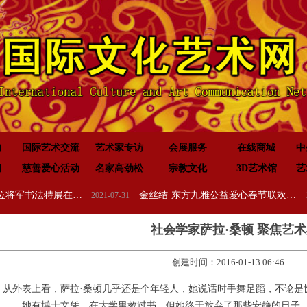
构
国际艺术交流
艺术家专访
会展服务
在线商城
中
闻
慈善爱心活动
名家高劲松
宗教文化
3D艺术馆
艺
开国元勋墨宝100位将军书法特展在高唐举办
金丝结·东方九雅公益爱心春节联欢晚会隆重举行
2021-07-31
2020-01
社会学家萨拉·桑顿 聚焦艺
创建时间：
2016-01-13
06:46
从外表上看，萨拉·桑顿几乎还是个年轻人，她说话时手舞足蹈，不论是
她有博士文凭，在大学里教过书，但她终于放弃了那些安静的日子，