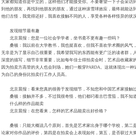
大家都知道你是中立的，这样他们才能接受你。不要奢望一下子会采访
到他的朋友，再找到他朋友的朋友，通过这种滚雪球效应，最终就能达
他们古怪，我觉得还好，我喜欢接触不同的人，享受各种各样怪异的状
发现细节最有趣
北京晨报：您是一位社会学学者，坐书斋不更有趣一些吗？
桑顿：我以前在大学教书，我也挺喜欢，但我不喜欢学术圈的风气，
无非是为了显示自己很重要，我希望我写的东西能有更广泛的读者群，
深度的描写，细节非常重要，比如每年佳士得拍卖会时，艺术品收藏家的
因为拍卖方高管的夫人也会到场，她们一般穿PARDA。这就体现出一
为自己的身份比拍卖行工作人员高。
北京晨报：看来您真的很善于发现细节，不知您和中国艺术家接触过
桑顿：接触并不多，不过我很奇怪，他们都叼着古巴雪茄，我不知道
什么样的作品能卖
北京晨报：在您看来，怎样的艺术品能卖出好价格？
桑顿：只能大概说几个原则，首先是艺术家出身于哪个学校，第二是
论家对你作品的评价，第四是在拍卖会上表现如何，第五，是否获过大