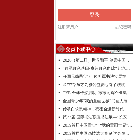
登录
注册新用户
忘记密码
会员下载中心
2026（第二届）世界和平·健康中国|全球华人福运五洲·世界和平祈愿盛典暨全球华侨华人送“福”活动
넷
“传承红色基因•赓续红色血脉” 纪念中国人民抗日战争暨世界反法西斯战争胜利 80 周年
넷
开国元勋墨宝100位将军书法特展在高唐举办
넷
金丝结·东方九雅公益爱心春节联欢晚会隆重举行
넷
TVR 全球传媒启动 -家家同辉企业集团成立 新闻发布会在浙江.乌镇隆重举行
넷
全国青少年“我的童画世界”书画大展大型公益活动北京总决赛颁奖典礼
넷
传承白求恩精神，砥砺奋进新时代 纪念白求恩80周年研讨会
넷
第27届 国际书法联盟书法展—“长安国际书法邀请展”在西安大明宫国家遗址公园丹凤门博物馆启幕
넷
2019首届中国青少年“我的童画世界”书画大展启动仪式在长城脚下拉开帷幕
넷
2019首届中国画技法大赛 研讨会在京举行
넷