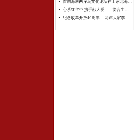
首届海峡两岸鸟文化论坛在山东北海举行
넷
心系红丝带 携手献大爱——协合生物集团超级抗原免疫治疗助力“艾滋病防控”
넷
纪念改革开放40周年 —两岸大家李奇茂、单应桂书画作品交流展隆重开幕
넷