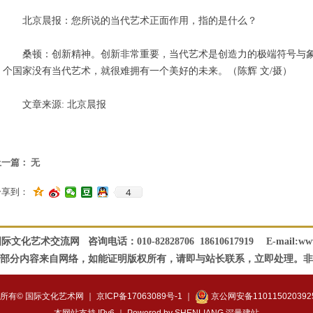
北京晨报：您所说的当代艺术正面作用，指的是什么？
桑顿：创新精神。创新非常重要，当代艺术是创造力的极端符号与象
个国家没有当代艺术，就很难拥有一个美好的未来。（陈辉 文/摄）
文章来源: 北京晨报
上一篇：
无
4
分享到：
艺术交流网 咨询电话：010-82828706 18610617919 E-mail:wwwc
部分内容来自网络，如能证明版权所有，请即与站长联系，立即处理。非
所有© 国际文化艺术网 ｜
京ICP备17063089号-1
｜
京公网安备110115020392