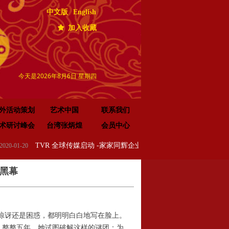
中文版
English
끄
加入收藏
今天是2026年8月6日 星期四
外活动策划
艺术中国
联系我们
术研讨峰会
台湾张炳煌
会员中心
TVR 全球传媒启动 -家家同辉企业集团成立 新闻发布会在浙江.乌镇隆重举行
-20
2020-01-08
术黑幕
惊讶还是困惑，都明明白白地写在脸上。
整整五年，她试图破解这样的谜团：为