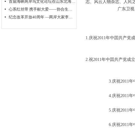
首届海峡两岸鸟文化论坛在山东北海举行
넷
志、风云人物杂志、人民之
广东卫视
心系红丝带 携手献大爱——协合生物集团超级抗原免疫治疗助力“艾滋病防控”
넷
纪念改革开放40周年 —两岸大家李奇茂、单应桂书画作品交流展隆重开幕
넷
1.庆祝2011年中囯共产
2.祝2011年中囯共产党
3.庆祝20
4.庆祝20
5.庆祝20
6.庆祝20