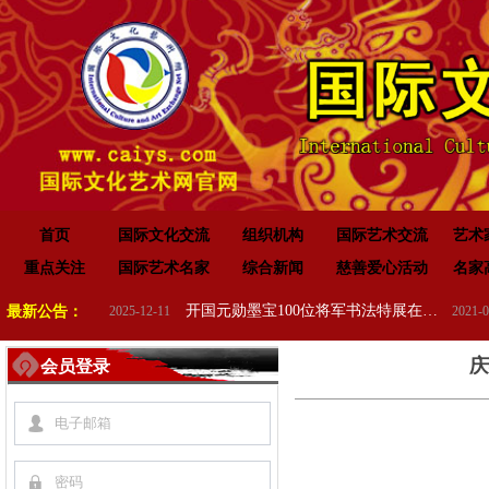
首页
国际文化交流
组织机构
国际艺术交流
艺术
重点关注
国际艺术名家
综合新闻
慈善爱心活动
名家
“传承红色基因•赓续红色血脉” 纪念中国人民抗日战争暨世界反法西斯战争胜利 80 周年
开国元勋墨宝100位将军书法特展在高唐举办
最新公告：
2025-12-11
2021-07-31
庆
会员登录
넙
끕