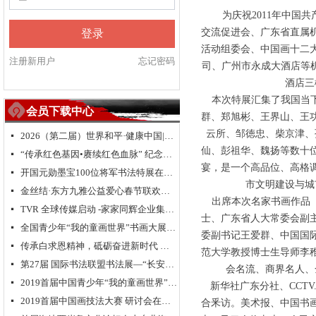
为庆祝2011年中国共
交流促进会、广东省直属
登录
活动组委会、中国画十二
注册新用户
忘记密码
司、广州市永成大酒店等机
酒店三
本次特展汇集了我国当下
会员下载中心
群、郑旭彬、王界山、王
云所、邹徳忠、柴京津、
2026（第二届）世界和平·健康中国|全球华人福运五洲·世界和平祈愿盛典暨全球华侨华人送“福”活动
넷
仙、彭祖华、魏扬等数十
“传承红色基因•赓续红色血脉” 纪念中国人民抗日战争暨世界反法西斯战争胜利 80 周年
넷
宴，是一个高品位、高格
开国元勋墨宝100位将军书法特展在高唐举办
넷
市文明建设与城
金丝结·东方九雅公益爱心春节联欢晚会隆重举行
넷
出席本次名家书画作品（
TVR 全球传媒启动 -家家同辉企业集团成立 新闻发布会在浙江.乌镇隆重举行
넷
士、广东省人大常委会副
全国青少年“我的童画世界”书画大展大型公益活动北京总决赛颁奖典礼
넷
委副书记王爱群、中国国
传承白求恩精神，砥砺奋进新时代 纪念白求恩80周年研讨会
넷
范大学教授博士生导师李
第27届 国际书法联盟书法展—“长安国际书法邀请展”在西安大明宫国家遗址公园丹凤门博物馆启幕
넷
会名流、商界名人、
2019首届中国青少年“我的童画世界”书画大展启动仪式在长城脚下拉开帷幕
넷
新华社广东分社、CCTV
2019首届中国画技法大赛 研讨会在京举行
넷
合釆访。美术报、中国书