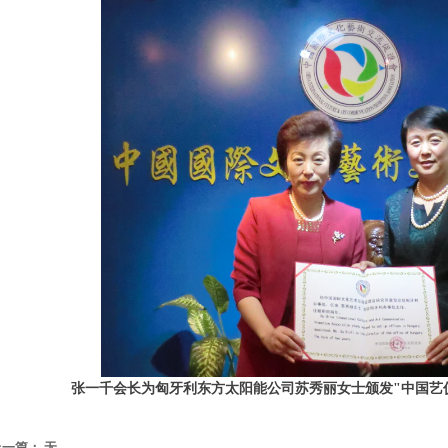
张一千会长为匈牙利东方太阳能公司苏秀丽女士颁发"中国艺促
上一篇：
无