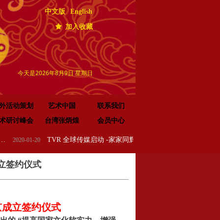
中文版
English
끄
加入收藏
今天是2026年8月9日 星期日
外活动策划
艺术中国
联系我们
术研讨峰会
台湾张炳煌
会员中心
TVR 全球传媒启动 -家家同辉企业集团成立 新闻发布会在浙江.乌镇隆重举行
2020-01-08
立签约仪式
京成立签约仪式