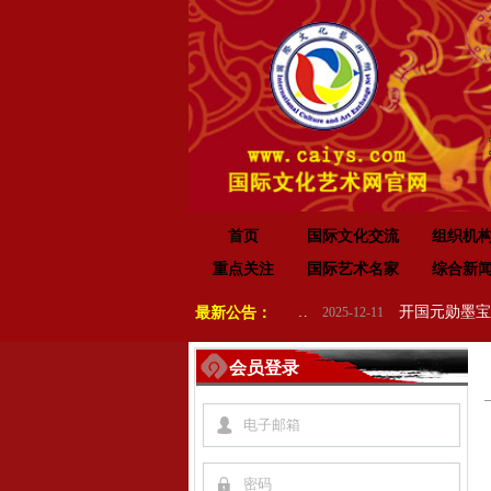
首页
国际文化交流
组织机
重点关注
国际艺术名家
综合新
“传承红色基因•赓续红色血脉” 纪念中国人民抗日战争暨世界反法西斯战争胜利 80 周年
最新公告：
2025-12-11
会员登录
넙
끕