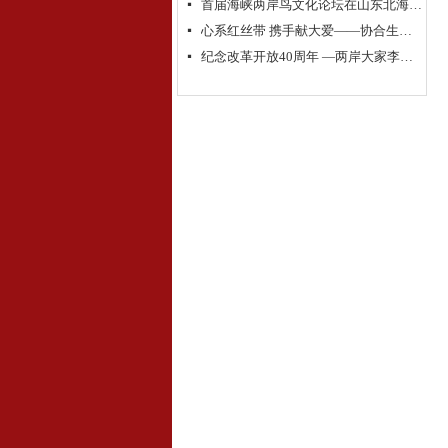
首届海峡两岸鸟文化论坛在山东北海举行
넷
心系红丝带 携手献大爱——协合生物集团超级抗原免疫治疗助力“艾滋病防控”
넷
纪念改革开放40周年 —两岸大家李奇茂、单应桂书画作品交流展隆重开幕
넷