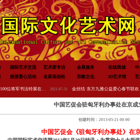
构
国际艺术交流
艺术家专访
会展服务
在线商城
中
闻
慈善爱心活动
名家高劲松
宗教文化
3D艺术馆
艺
开国元勋墨宝100位将军书法特展在高唐举办
金丝结·东方九雅公益爱心春节联欢晚会隆重举行
2021-07-31
2020-01-20
中国艺促会驻匈牙利办事处在京成
创建时间：
2013-05-21
00:00
中国艺促会《驻匈牙利办事处》在