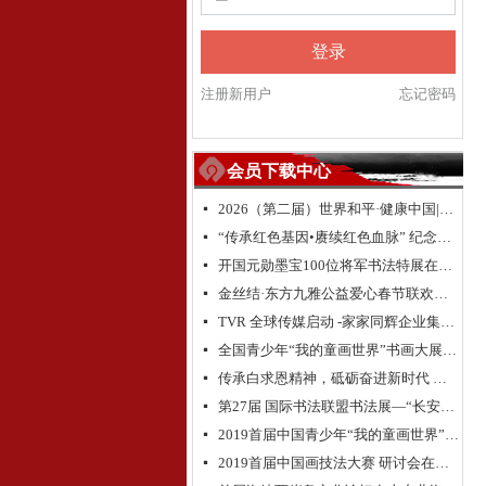
登录
注册新用户
忘记密码
会员下载中心
2026（第二届）世界和平·健康中国|全球华人福运五洲·世界和平祈愿盛典暨全球华侨华人送“福”活动
넷
“传承红色基因•赓续红色血脉” 纪念中国人民抗日战争暨世界反法西斯战争胜利 80 周年
넷
开国元勋墨宝100位将军书法特展在高唐举办
넷
金丝结·东方九雅公益爱心春节联欢晚会隆重举行
넷
TVR 全球传媒启动 -家家同辉企业集团成立 新闻发布会在浙江.乌镇隆重举行
넷
全国青少年“我的童画世界”书画大展大型公益活动北京总决赛颁奖典礼
넷
传承白求恩精神，砥砺奋进新时代 纪念白求恩80周年研讨会
넷
第27届 国际书法联盟书法展—“长安国际书法邀请展”在西安大明宫国家遗址公园丹凤门博物馆启幕
넷
2019首届中国青少年“我的童画世界”书画大展启动仪式在长城脚下拉开帷幕
넷
2019首届中国画技法大赛 研讨会在京举行
넷