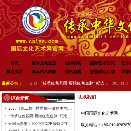
首页
国际文化交流
组织机构
国际艺术交流
艺术
重点关注
国际艺术名家
综合新闻
慈善爱心活动
名家
2026（第二届）世界和平·健康中国|全球华人福运五洲·世界和平祈愿盛典暨全球华侨华人送“福”活动
“传承红色基因•赓续红色血脉” 纪念中国人民抗日战争暨世界反法西斯战争胜利 80 周年
最新公告：
2026-02-13
2025-12-11
联系我们
综合新闻
2026（第二届）世界和平·健康中国|全球华人福运五洲·世界和平祈愿盛典暨全球华侨华人送“福”活动
넷
中国国际文化艺术网
“传承红色基因•赓续红色血脉” 纪念中国人民抗日战争暨世界反法西斯战争胜利 80 周年
넷
开国元勋墨宝100位将军书法特展在高唐举办
넷
联系电话：+86-010-8282870