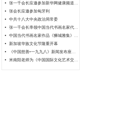
张一千会长应邀参加新华网健康频道2013新春联谊会
넷
张会长应邀参加匈牙利
넷
中共十八大中央政治局常委
넷
张一千会长率领中国当代书画名家代表团拜访新加坡书法家协会
넷
中国当代书画名家作品《狮城雅集》新加坡特展
넷
新加坡华族文化节隆重开幕
넷
《中国慈善•一九九八》新闻发布座谈会在京举行
넷
米南阳老师为《中国国际文化艺术交流网》题名
넷