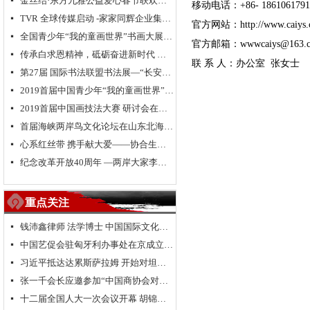
金丝结·东方九雅公益爱心春节联欢晚会隆重举行
넷
移动电话：+86- 18610617919
TVR 全球传媒启动 -家家同辉企业集团成立 新闻发布会在浙江.乌镇隆重举行
넷
官方网站：http://www.caiys.
全国青少年“我的童画世界”书画大展大型公益活动北京总决赛颁奖典礼
넷
官方邮箱：wwwcaiys@163.c
传承白求恩精神，砥砺奋进新时代 纪念白求恩80周年研讨会
넷
联 系 人：办公室 张女士
第27届 国际书法联盟书法展—“长安国际书法邀请展”在西安大明宫国家遗址公园丹凤门博物馆启幕
넷
2019首届中国青少年“我的童画世界”书画大展启动仪式在长城脚下拉开帷幕
넷
2019首届中国画技法大赛 研讨会在京举行
넷
首届海峡两岸鸟文化论坛在山东北海举行
넷
心系红丝带 携手献大爱——协合生物集团超级抗原免疫治疗助力“艾滋病防控”
넷
纪念改革开放40周年 —两岸大家李奇茂、单应桂书画作品交流展隆重开幕
넷
重点关注
钱沛鑫律师 法学博士 中国国际文化艺术交流促进会副会长
넷
中国艺促会驻匈牙利办事处在京成立签约仪式
넷
习近平抵达达累斯萨拉姆 开始对坦桑尼亚进行国事访问
넷
张一千会长应邀参加“中国商协会对欧投资促进联盟”项目座谈会
넷
十二届全国人大一次会议开幕 胡锦涛 习近平等出席
넷